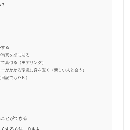
い？
をする
の写真を壁に貼る
けて真似る（モデリング）
ャーがかかる環境に身を置く（新しい人と会う）
（日記でもＯＫ）
ることができる
良くする方法 Ｑ＆Ａ